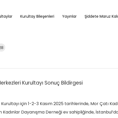
ltaylar
Kurultay Bileşenleri
Yayınlar
Şiddete Maruz Kald
28
rkezleri Kurultayı Sonuç Bildirgesi
Kurultayı için 1-2-3 Kasım 2025 tarihlerinde, Mor Çatı Kad
adınlar Dayanışma Derneği ev sahipliğinde, İstanbul’da b