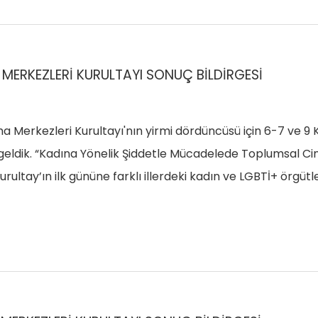
 MERKEZLERİ KURULTAYI SONUÇ BİLDİRGESİ
 Merkezleri Kurultayı'nın yirmi dördüncüsü için 6-7 ve 9 
geldik. “Kadına Yönelik Şiddetle Mücadelede Toplumsal Cinsiy
 Kurultay’ın ilk gününe farklı illerdeki kadın ve LGBTİ+ ör