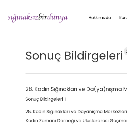
Skip
to
Hakkımızda
Kuru
main
content
Sonuç Bildirgeleri
28. Kadın Sığınakları ve Da(ya)nışma Me
Sonuç Bildirgeleri
28. Kadın Sığınakları ve Dayanışma Merkezleri 
Kadın Zamanı Derneği ve Uluslararası Göçmen K