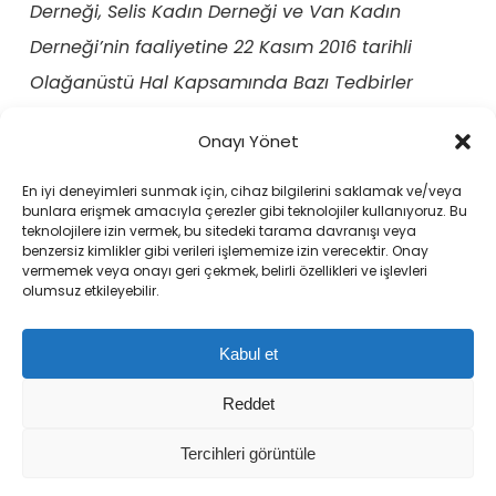
Derneği, Selis Kadın Derneği ve Van Kadın
Derneği’nin faaliyetine 22 Kasım 2016 tarihli
Olağanüstü Hal Kapsamında Bazı Tedbirler
Alınması Hakkında Kanun Hükmünde
Onayı Yönet
Kararnameyle (KHK/677) son verildiğinden bu
örgütlerin imzası Sonuç Bildirgesi’nde yer
En iyi deneyimleri sunmak için, cihaz bilgilerini saklamak ve/veya
bunlara erişmek amacıyla çerezler gibi teknolojiler kullanıyoruz. Bu
alamamaktadır.
teknolojilere izin vermek, bu sitedeki tarama davranışı veya
benzersiz kimlikler gibi verileri işlememize izin verecektir. Onay
vermemek veya onayı geri çekmek, belirli özellikleri ve işlevleri
olumsuz etkileyebilir.
Kabul et
Reddet
Sığınaklar ve Da(ya)nışma Merkezleri Kurultayı resmi web
Tercihleri görüntüle
sitesidir.