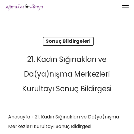
Men
Skip
to
main
content
Sonuç Bildirgeleri
21. Kadın Sığınakları ve
Da(ya)nışma Merkezleri
Kurultayı Sonuç Bildirgesi
Anasayfa
»
21. Kadın Sığınakları ve Da(ya)nışma
Merkezleri Kurultayı Sonuç Bildirgesi