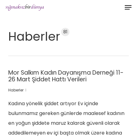
Men
Skip
to
main
Haberler
81
content
Mor Salkım Kadın Dayanışma Derneği 11-
26 Mart Şiddet Hattı Verileri
Haberler
Kadına yönelik şiddet artıyor Ev içinde
bulunmamız gereken günlerde maalesef kadının
en yoğun şiddete maruz kalarak güvenli olarak
addedilemeyen ev içi başta olmak üzere kadına