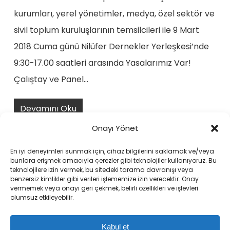
kurumları, yerel yönetimler, medya, özel sektör ve
sivil toplum kuruluşlarının temsilcileri ile 9 Mart
2018 Cuma günü Nilüfer Dernekler Yerleşkesi’nde
9:30-17.00 saatleri arasında Yasalarımız Var!
Çalıştay ve Panel…
Devamını Oku
Onayı Yönet
En iyi deneyimleri sunmak için, cihaz bilgilerini saklamak ve/veya
bunlara erişmek amacıyla çerezler gibi teknolojiler kullanıyoruz. Bu
teknolojilere izin vermek, bu sitedeki tarama davranışı veya
benzersiz kimlikler gibi verileri işlememize izin verecektir. Onay
vermemek veya onayı geri çekmek, belirli özellikleri ve işlevleri
Previous
1
…
5
6
7
8
9
olumsuz etkileyebilir.
Next
Kabul et