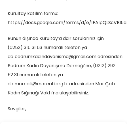
Kurultay katılım formu:
https://docs.google.com/forms/d/e/1FAIpQLScVB
Bunun dışında Kurultay’a dair sorularınız için
(0252) 316 31 63 numaralı telefon ya
da
bodrumkadindayanisma@gmail.com
adresinden
Bodrum Kadın Dayanışma Derneği’ne, (0212) 292
52 31 numaralı telefon ya
da
morcati@morcati.org.tr
adresinden Mor Çatı
Kadın Sığınağı Vakfı’na ulaşabilirsiniz.
Sevgiler,
21. Kadın Sığınakları ve Da(ya)nışma