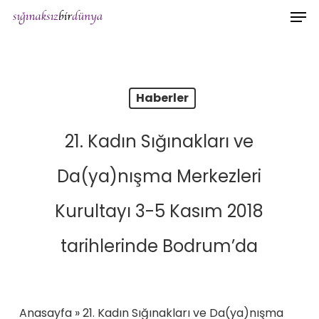
Men
Skip
to
main
content
Haberler
21. Kadın Sığınakları ve
Da(ya)nışma Merkezleri
Kurultayı 3-5 Kasım 2018
tarihlerinde Bodrum’da
Anasayfa
»
21. Kadın Sığınakları ve Da(ya)nışma