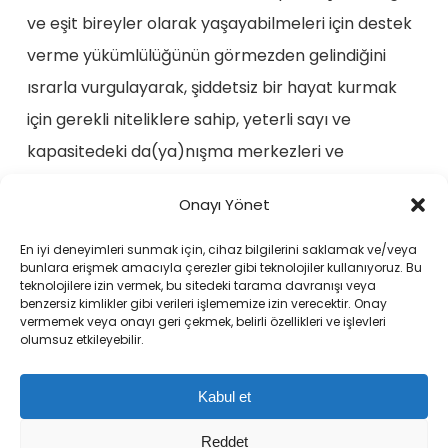
ve eşit bireyler olarak yaşayabilmeleri için destek
verme yükümlülüğünün görmezden gelindiğini
ısrarla vurgulayarak, şiddetsiz bir hayat kurmak
için gerekli niteliklere sahip, yeterli sayı ve
kapasitedeki da(ya)nışma merkezleri ve
sığınaklar açılıncaya ve bu kurumlarda feminist
Onayı Yönet
yöntemle kadınları güçlendiren çalışmalar
mümkün oluncaya kadar mücadelemizi
En iyi deneyimleri sunmak için, cihaz bilgilerini saklamak ve/veya
bunlara erişmek amacıyla çerezler gibi teknolojiler kullanıyoruz. Bu
sürdüreceğiz!
teknolojilere izin vermek, bu sitedeki tarama davranışı veya
benzersiz kimlikler gibi verileri işlememize izin verecektir. Onay
vermemek veya onayı geri çekmek, belirli özellikleri ve işlevleri
olumsuz etkileyebilir.
Kabul et
Reddet