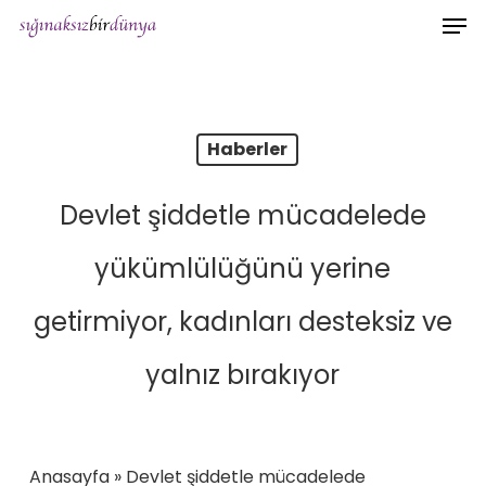
Men
Skip
to
main
content
Haberler
Devlet şiddetle mücadelede
yükümlülüğünü yerine
getirmiyor, kadınları desteksiz ve
yalnız bırakıyor
Anasayfa
»
Devlet şiddetle mücadelede