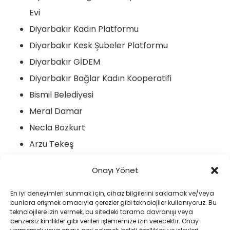
Evi
Diyarbakır Kadın Platformu
Diyarbakır Kesk Şubeler Platformu
Diyarbakır GİDEM
Diyarbakır Bağlar Kadın Kooperatifi
Bismil Belediyesi
Meral Damar
Necla Bozkurt
Arzu Tekeş
Figen Ekti
Onayı Yönet
Leyla Kızılkaya
Nevin İl
En iyi deneyimleri sunmak için, cihaz bilgilerini saklamak ve/veya
bunlara erişmek amacıyla çerezler gibi teknolojiler kullanıyoruz. Bu
teknolojilere izin vermek, bu sitedeki tarama davranışı veya
benzersiz kimlikler gibi verileri işlememize izin verecektir. Onay