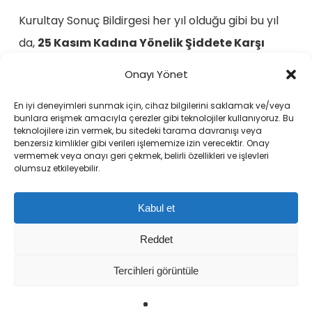
Kurultay Sonuç Bildirgesi her yıl olduğu gibi bu yıl
da,
25 Kasım Kadına Yönelik Şiddete Karşı
Uluslararası Mücadele Günü
’nde yayınlanacak.
Onayı Yönet
Sığınaksız bir dünya için yaşasın kadın
En iyi deneyimleri sunmak için, cihaz bilgilerini saklamak ve/veya
bunlara erişmek amacıyla çerezler gibi teknolojiler kullanıyoruz. Bu
dayanışması!
teknolojilere izin vermek, bu sitedeki tarama davranışı veya
benzersiz kimlikler gibi verileri işlememize izin verecektir. Onay
vermemek veya onayı geri çekmek, belirli özellikleri ve işlevleri
olumsuz etkileyebilir.
Kabul et
Reddet
Sığınaklar ve Da(ya)nışma Merkezleri Kurultayı resmi web
Tercihleri görüntüle
sitesidir.