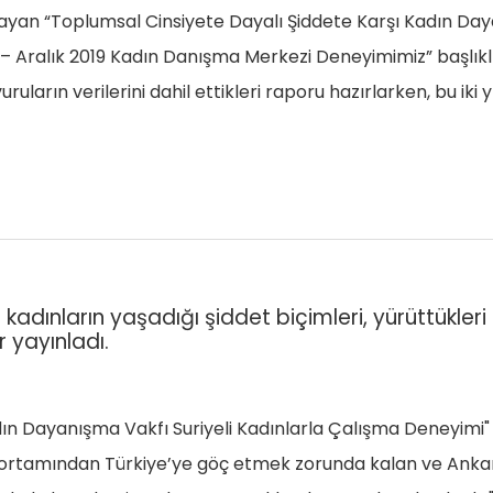
an “Toplumsal Cinsiyete Dayalı Şiddete Karşı Kadın Dayanı
– Aralık 2019 Kadın Danışma Merkezi Deneyimimiz” başlıklı 
ların verilerini dahil ettikleri raporu hazırlarken, bu ik
kadınların yaşadığı şiddet biçimleri, yürüttükle
 yayınladı.
adın Dayanışma Vakfı Suriyeli Kadınlarla Çalışma Deneyimi"
ortamından Türkiye’ye göç etmek zorunda kalan ve Ankara'