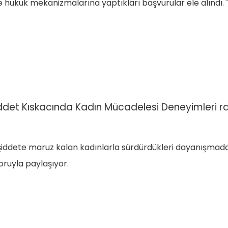
ı ve hukuk mekanizmalarına yaptıkları başvurular ele alınd
det Kıskacında Kadın Mücadelesi Deneyimleri r
dete maruz kalan kadınlarla sürdürdükleri dayanışmadan
oruyla paylaşıyor.