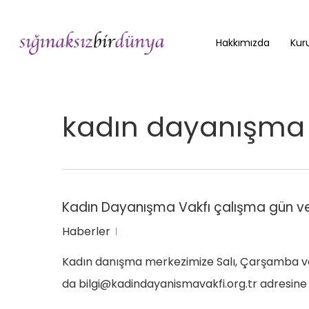
Skip
to
Hakkımızda
Kuru
main
content
kadın dayanışma 
Kadın Dayanışma Vakfı çalışma gün ve 
Haberler
Kadın danışma merkezimize Salı, Çarşamba ve 
da
bilgi@kadindayanismavakfi.org.tr
adresine y