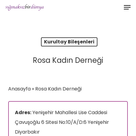
Men
Skip
to
main
content
Kurultay Bileşenleri
Rosa Kadın Derneği
Anasayfa
»
Rosa Kadın Derneği
Adres:
Yenişehir Mahallesi Lise Caddesi
Çavuşoğlu 6 Sitesi No:10/A/D:6 Yenişehir
Diyarbakır