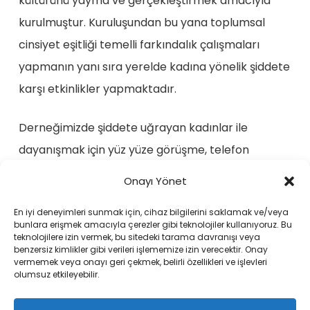
kültürünü yayma ve gerçekleştirmek amacıyla
kurulmuştur. Kuruluşundan bu yana toplumsal
cinsiyet eşitliği temelli farkındalık çalışmaları
yapmanın yanı sıra yerelde kadına yönelik şiddete
karşı etkinlikler yapmaktadır.
Derneğimizde şiddete uğrayan kadınlar ile
dayanışmak için yüz yüze görüşme, telefon
hattımızla ve e-mail adresimiz üzerinden şiddet
Onayı Yönet
başvurularını alarak kendilerini uygun yerlere
En iyi deneyimleri sunmak için, cihaz bilgilerini saklamak ve/veya
yönlendirme ve takibi yapılmaktadır.
bunlara erişmek amacıyla çerezler gibi teknolojiler kullanıyoruz. Bu
teknolojilere izin vermek, bu sitedeki tarama davranışı veya
benzersiz kimlikler gibi verileri işlememize izin verecektir. Onay
vermemek veya onayı geri çekmek, belirli özellikleri ve işlevleri
olumsuz etkileyebilir.