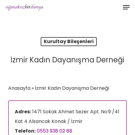
Men
Skip
to
main
content
Kurultay Bileşenleri
İzmir Kadın Dayanışma Derneği
Anasayfa
»
İzmir Kadın Dayanışma Derneği
Adres:
1471 Sokak Ahmet Sezer Apt. No:9 /41
Kat 4 Alsancak Konak / İzmir
Telefon:
0553 938 02 88